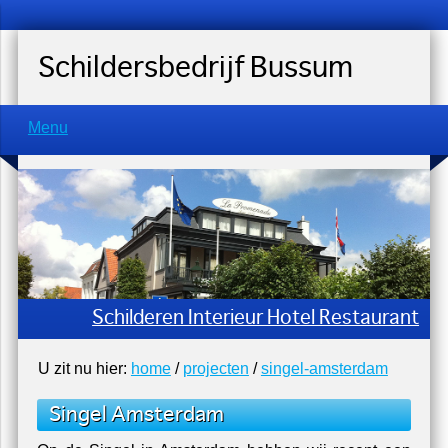
Schildersbedrijf Bussum
Menu
Schilderen Interieur Hotel Restaurant
U zit nu hier:
home
/
projecten
/
singel-amsterdam
Singel Amsterdam