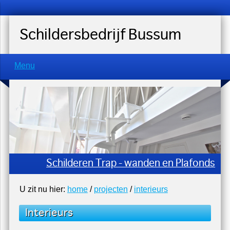
Schildersbedrijf Bussum
Menu
Schilderen Trap - wanden en Plafonds
U zit nu hier:
home
/
projecten
/
interieurs
Interieurs