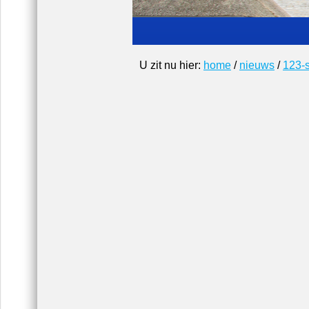
U zit nu hier:
home
/
nieuws
/
123-