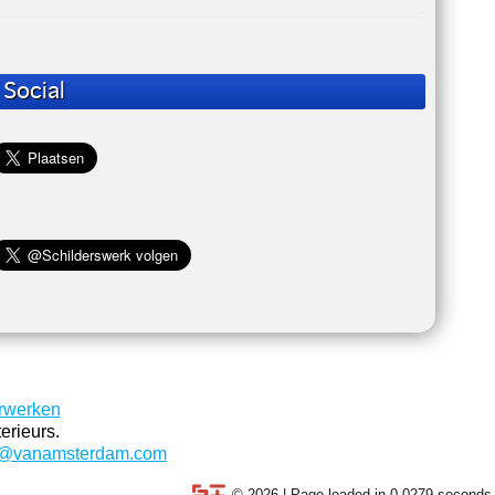
Social
rwerken
erieurs.
o@vanamsterdam.com
© 2026 | Page loaded in 0,0279 seconds