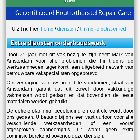
Schilderen The Red Sun Schildersbedrijf
U zit nu hier:
home
/
diensten
/
timmer-electra-en-ed
Extra diensten onderhoudswerk
Door 25 jaar met dit vak bezig te zijn heeft Mark van
Amsterdam voor alle problemen die hij tijdens de
werkzaamheden tegenkomt, een uitgebreid netwerk van
betrouwbare vakspecialisten opgebouwd.
Om vertraging van uw project te voorkomen, staat van
Amsterdam garant dat dit zowel door vakkundige
vakmensen wordt gedaan en dat bovendien de beste
materialen worden gebruikt.
De gehele planning, begeleiding en controle wordt door
ons gedaan. U betaald bij ons een vast uurloon voor alle
verschillende werkzaamheden, of een vooraf
afgesproken aanneemprijs. Er wordt geen extra
commisie berekend bovenop deze diensten.