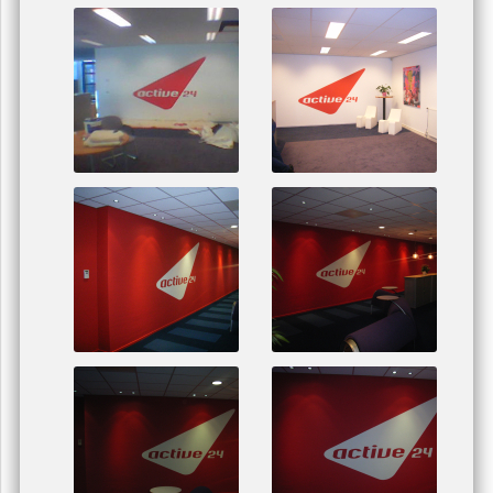
Gecertificeerd Houtrotherstel Repair-Care
U zit nu hier:
home
/
projecten
/
kantoren
Active 24