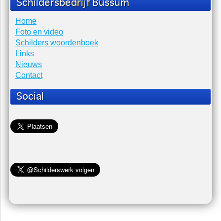
Vraag: Hoe schilder ik een houten trap? Antwoord Tapijt
(lijm) ver...
Kwasten verzorgen en bewaren
Vraag: Hoe kan ik het beste kwasten schoonmaken en
bewaren? Antwoord S...
Hoelang mag schildersplakband blijven zitten
Vraag: Hoelang mag schilderplakband (tape) blijven zitten?
Antwoord: Papier plakband of sc...
Schildersbedrijf Bussum
Home
Foto en video
Schilders woordenboek
Links
Nieuws
Contact
Social